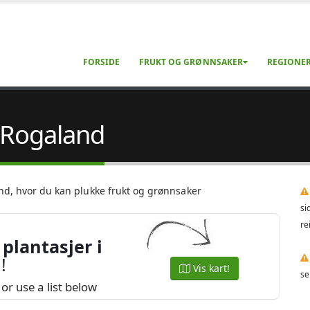
FORSIDE
FRUKT OG GRØNNSAKER
REGIONE
i Rogaland
and, hvor du kan plukke frukt og grønnsaker
si
re
plantasjer i
d
!
Vis kart!
se
or use a list below