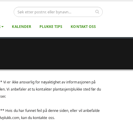
R
KALENDER
PLUKKE TIPS
KONTAKT OSS
* Vi er ikke ansvarlig for nøyaktighet av informasjonen på
den. Vi anbefaler at tu kontakter plantasjen/plukke sted før du
iser.
** Hvis du har funnet feil på denne siden, eller vil anbefalde
lvplukk.com, kan du kontakte oss.